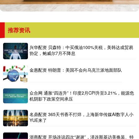
推荐资讯
兴华配资 贝森特：中买俄油100%关税，美韩达成贸易
协定，鲍威尔7月不降息
金惠配资 特朗普：美国不会向乌克兰派地面部队
众合网 通胀“四连升”！印度2月CPI升至3.21%，能源危
机阴影下政策空间承压
名鼎配资 365天书香不打烊，上海新华传媒AI数字人小
YUE来了
浙商配资 开场连说四次“谢谢”，泽连斯基访美换装、特