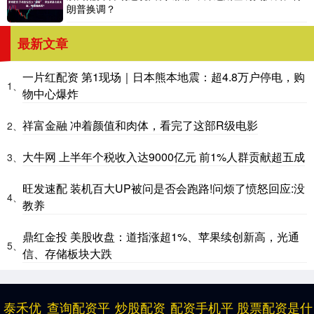
朗普换调？
最新文章
一片红配资 第1现场｜日本熊本地震：超4.8万户停电，购
1、
物中心爆炸
祥富金融 冲着颜值和肉体，看完了这部R级电影
2、
大牛网 上半年个税收入达9000亿元 前1%人群贡献超五成
3、
旺发速配 装机百大UP被问是否会跑路!问烦了愤怒回应:没
4、
教养
鼎红金投 美股收盘：道指涨超1%、苹果续创新高，光通
5、
信、存储板块大跌
泰禾优
查询配资平
炒股配资
配资手机平
股票配资是什