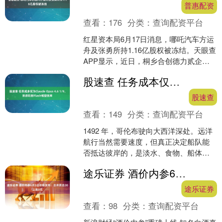
普惠配资
查看：
176
分类：
查询配资平台
红星资本局6月17日消息，哪吒汽车方运
舟及张勇所持1.16亿股权被冻结。天眼查
APP显示，近日，桐乡合创德力贰企业
管理咨询合伙企业（有限合伙）新增两
股速查 任务成本仅为Claude Opus 4.6 1/9，阶跃刷新Flash模型效率
则股权冻结信....
股速查
查看：
149
分类：
查询配资平台
1492 年，哥伦布驶向大西洋深处。远洋
航行当然需要速度，但真正决定船队能
否抵达彼岸的，是淡水、食物、船体、
桅杆和帆索能否撑过漫长风暴。改写跨
途乐证券 酒价内参6月3日价格发布：古井贡古20上涨3元
洋贸易的，正是这种....
途乐证券
查看：
98
分类：
查询配资平台