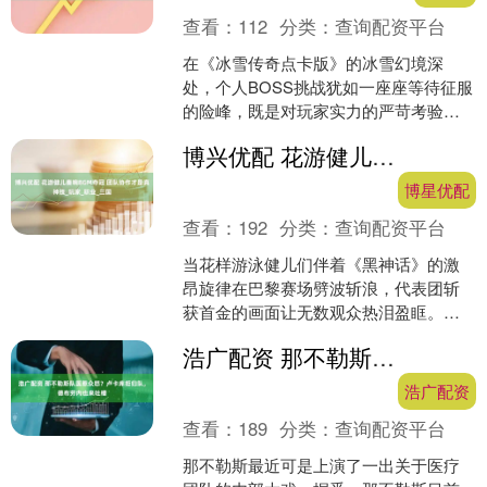
查看：
112
分类：
查询配资平台
在《冰雪传奇点卡版》的冰雪幻境深
处，个人BOSS挑战犹如一座座等待征服
的险峰，既是对玩家实力的严苛考验，
也是智慧与勇气碰撞的盛宴。这里，等
博兴优配 花游健儿奏响BGM夺冠 团队协作才是真神技_玩家_职业_三国
级是攀登高峰的阶梯，策....
博星优配
查看：
192
分类：
查询配资平台
当花样游泳健儿们伴着《黑神话》的激
昂旋律在巴黎赛场劈波斩浪，代表团斩
获首金的画面让无数观众热泪盈眶。这
场堪称艺术品的胜利背后，是编导团队
浩广配资 那不勒斯队医惹众怒？卢卡库拒归队，德布劳内也来吐槽
对音乐节奏的精准把控，是....
浩广配资
查看：
189
分类：
查询配资平台
那不勒斯最近可是上演了一出关于医疗