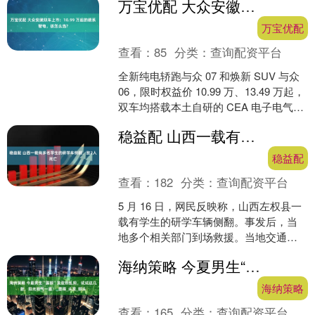
万宝优配 大众安徽双车上市：10.99 万起的德系智电，该怎么选?
来，财务报表扭亏为盈仍然....
万宝优配
查看：
85
分类：
查询配资平台
全新纯电轿跑与众 07 和焕新 SUV 与众
06，限时权益价 10.99 万、13.49 万起，
双车均搭载本土自研的 CEA 电子电气架
构。这场双车上市，既是....
稳益配 山西一载有多名学生的研学车侧翻，致2人死亡
稳益配
查看：
182
分类：
查询配资平台
5 月 16 日，网民反映称，山西左权县一
载有学生的研学车辆侧翻。事发后，当
地多个相关部门到场救援。当地交通部
门工作人员称，涉事车辆载有 12 名学生
海纳策略 今夏男生“露额”发型别乱剪，试试这几款，阳光帅气一夏！_显得_头发_额头
和 5 名....
海纳策略
查看：
165
分类：
查询配资平台