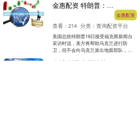
金惠配资 特朗普：美国不会向乌克兰派地面部队
盛顿会晤的第二天，欧洲方....
金惠配资
查看：
214
分类：
查询配资平台
美国总统特朗普19日接受福克斯新闻台
采访时说，美方将帮助乌克兰进行防
卫，但不会向乌克兰派出地面部队，这
一点我可以保证。 美国有线电视新闻网
众诚速配 中国抗战阅兵 历史不容忘记
报道，一名白宫官员当天....
众诚速配
查看：
124
分类：
查询配资平台
2015 年 9 月 3 日，中国首次以阅兵纪念
抗战胜利。天安门礼炮声尚未散尽，东
京一份名为“海外战略信息传播”的预算悄
然出笼——十年之内，日本政府为此砸
倍选网 先声药业拟先旧后新配售121亿股股份 净筹约15535亿港元
下 5....
倍选网