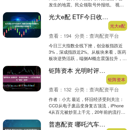
发生的地震。民众领取号外报纸。 视觉
中国 图 综合新华社、央视新闻、中新网
光大e配 ETF今日收评 | 港股互联网ETF涨超4%，半导体设备ETF跌超7%
等官方媒体....
光大e配
查看：
194
分类：
查询配资平台
今日三大指数全线下挫，创业板指跌近
3%，深成指跌近2%。从板块来看，医药
板块逆势活跃，端侧AI概念震荡拉升，影
视院线概念延续强势，PCB概念局部活
钜阵资本 光明时评：怀旧经济爆火，人们为何喜欢为“回忆”买单？
跃；下跌方面，....
钜阵资本
查看：
132
分类：
查询配资平台
作者：小亢 最近，怀旧经济受到关注：
CCD从电子废品变身复古顶流，iPhone
4从百元被炒至上千元，20年前的流行音
乐占据各大音乐榜单，千禧年的穿搭、
普惠配资 哪吒汽车创始人方运舟及张勇所持1.16亿股权被冻结
Y2K妆....