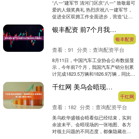
“八一”建军节 清河门区庆“八一” 致敬最可
爱的人颁奖典礼 热烈庆祝八一建军节，
促进全区双拥工作全面进步，营造“让军
人成为让人尊崇的职业”的浓厚氛围，8月
银丰配资 前7个月我国汽车产销均同比大幅增长
8日，....
银丰配资
查看：
91
分类：
查询配资平台
8月11日，中国汽车工业协会公布数据显
示，今年前7个月，我国汽车产销分别累
计完成1823.5万辆和1826.9万辆，同比分
别增长12.7%和12%，产销增速较今....
千红网 美乌会晤现场 一张地图引关注 欧美俄乌陷入新一轮外交角力
千红网
查看：
182
分类：
查询配资平台
美乌欧华盛顿会晤看似已经结束，实则
余波未平。会晤现场的一张地图、各方
对领土问题的不同态度，都像隐藏在暗
处的线，牵动着欧洲的神经。美乌欧华