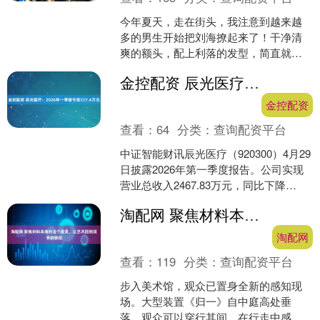
今年夏天，走在街头，我注意到越来越
多的男生开始把刘海撩起来了！干净清
爽的额头，配上利落的发型，简直就是
阳光气息扑面而来。不过，问题来了
金控配资 辰光医疗：2026年一季度亏损727.6万元
——这么流行的露额发型，究....
金控配资
查看：
64
分类：
查询配资平台
中证智能财讯辰光医疗（920300）4月29
日披露2026年第一季度报告。公司实现
营业总收入2467.83万元，同比下降
1.58%；归母净利润亏损727.6万元....
淘配网 聚焦材料本身的这个展览，让艺术回到双手的感知
淘配网
查看：
119
分类：
查询配资平台
步入美术馆，观众已置身全新的感知现
场。大型装置《归一》自中庭高处垂
落，观众可以穿行其间，在行走中感受