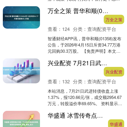
材料与身体之间的关系。西岸美术馆4月
万全之策 普华和顺(01358)4月15日斥资34.77万港元回购30.3万股
17日启幕的“双手知道—....
万全之策
查看：
124
分类：
查询配资平台
智通财经APP讯，普华和顺(01358)发布
公告，于2026年4月15日斥资34.77万港
元回购30.3万股。 【免责声明】本文仅
代表作者本人观点，与和讯网无关....
兴业配资 7月21日武进转债上涨137%，转股溢价率6965%
兴业配资
查看：
132
分类：
查询配资平台
本站消息，7月21日武进转债收盘上涨
1.37%，报120.66元/张，成交额2954.67
万元，转股溢价率69.65%。 资料显示，
武进转债信用级别为“AA”，....
华盛通 冰雪传奇点卡版：个人BOSS挑战全攻略，智勇双全铸传奇_玩家_等级_实力
华盛通