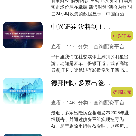
新浪财经“酒价内参”重磅上线 知名白酒真
实市场价尽在掌握 新浪财经“酒价内参”过
去24小时收集的数据显示，中国白酒市
场主要大单品的终端零售均价6月3日整
中兴证券 没料到！黄渤与30年发小旅游，弄丢翻译器急疯，意外拉满国货热度
体明显回....
中兴证券
查看：
147
分类：
查询配资平台
平日里我们在社交媒体上刷到的明星出
游，动辄是豪车、保镖开道，或者高端
景点打卡，哪见过有影帝像丢了新书包
的小学生一样，慌得手忙脚乱？最近，
德邦国际 多家出险房企“扭亏为盈”
影帝黄渤就在社交平台分享....
德邦国际
查看：
146
分类：
查询配资平台
最近，多家出险房企相继发布2025年业
绩预告，并通过债务重组实现扭亏为
盈。尽管剔除重组收益影响，这些房企
经营业绩尚未扭转，但在业内人士看