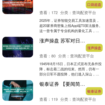
口袋超盘
查看：
172
分类：
查询配资平台
2025年，证券智能交易工具加速普及，
超20家券商密集上线App端T0算法服务。
这一曾专属于专业机构的量化工具，正
伴随券商金融科技能力升级，向更广泛
涨声操盘 苏军对日本人有多狠？一个老农回忆：日军被直接打成了渣滓_陶友富_屠杀_双方
客群开放。 ....
涨声操盘
查看：
80
分类：
查询配资平台
1945年8月15日，日本正式宣布无条件投
降，标志着二战的结束。然而，仍有一
部分日军不愿投降，他们逃入深山，继
续进行暴行，四处烧杀抢掠，给无辜百
银泰证券 【要闻简讯】我区举办庆“八一”——致敬最可爱的人颁奖典礼_舞蹈_表演_军人
姓带来了深重的灾....
银泰证券
查看：
119
分类：
查询配资平台