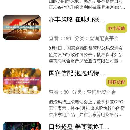
团队的内部大戏。据悉，那不勒斯目前
正准备把他们的比利时锋霸罗梅卢·给“打
入冷宫”了！原因很简单：这位老兄拒绝
亦丰策略 崔咏灿获批前海财险董秘任职资格
从比利时归队。而据....
亦丰策略
查看：
191
分类：
查询配资平台
8月1日，国家金融监督管理总局深圳金
监局发布行政许可公告，核准崔咏灿新
疆前海联合财产保险股份有限公司董事
会秘书的任职资格。....
国客信配 泡泡玛特小家电核心代工方为新宝股份，已启动大规模备货
国客信配
查看：
80
分类：
查询配资平台
泡泡玛特业绩电话会上，董事长兼CEO
王宁表示，将在4月推出以IP为核心的衍
生小家电产品，并在京东等电商平台发
售。对此，记者从知情人士处获悉，泡
口袋超盘 券商竞逐T0算法 恒生电子助力多家机构智能交易能力升级
泡玛特小家电核心代....