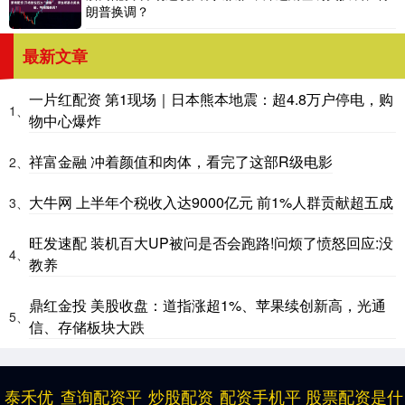
朗普换调？
最新文章
一片红配资 第1现场｜日本熊本地震：超4.8万户停电，购
1、
物中心爆炸
祥富金融 冲着颜值和肉体，看完了这部R级电影
2、
大牛网 上半年个税收入达9000亿元 前1%人群贡献超五成
3、
旺发速配 装机百大UP被问是否会跑路!问烦了愤怒回应:没
4、
教养
鼎红金投 美股收盘：道指涨超1%、苹果续创新高，光通
5、
信、存储板块大跌
泰禾优
查询配资平
炒股配资
配资手机平
股票配资是什