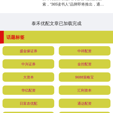
索，“365读书人”品牌即将推出，通
过“365书单”与“365课堂”两大板块，为读
者提供....
泰禾优配文章已加载完成
话题标签
盛金缘证券
中祥配资
中兴证券
金控配资
大资本
9688策略宝
华亿配资
汇利资本
日富农优配
通达配资