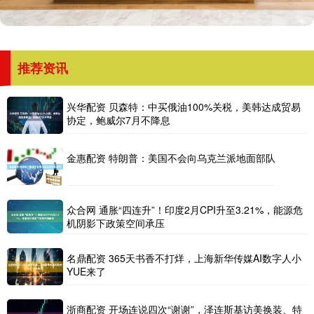
推荐资讯
兴华配资 贝森特：中买俄油100%关税，美韩达成贸易
协定，鲍威尔7月不降息
金惠配资 特朗普：美国不会向乌克兰派地面部队
众合网 通胀“四连升”！印度2月CPI升至3.21%，能源危
机阴影下政策空间承压
名鼎配资 365天书香不打烊，上海新华传媒AI数字人小
YUE来了
浙商配资 开场连说四次“谢谢”，泽连斯基访美换装、特