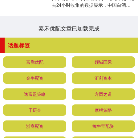
去24小时收集的数据显示，中国白酒市
场主要大单品的终端零售均价6月3日整
体明显回....
泰禾优配文章已加载完成
话题标签
富腾优配
领域国际
金牛配资
汇利资本
逸富盈策略
方圆之道
千层金
摩根策酪
浙商配资
擒牛宝配资