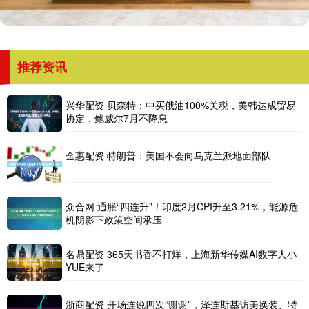
推荐资讯
兴华配资 贝森特：中买俄油100%关税，美韩达成贸易
协定，鲍威尔7月不降息
金惠配资 特朗普：美国不会向乌克兰派地面部队
众合网 通胀“四连升”！印度2月CPI升至3.21%，能源危
机阴影下政策空间承压
名鼎配资 365天书香不打烊，上海新华传媒AI数字人小
YUE来了
浙商配资 开场连说四次“谢谢”，泽连斯基访美换装、特