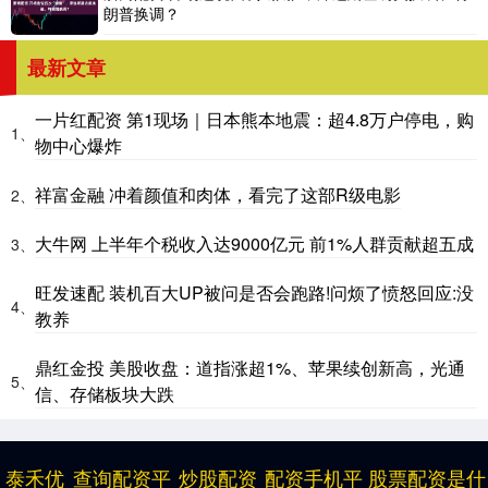
朗普换调？
最新文章
一片红配资 第1现场｜日本熊本地震：超4.8万户停电，购
1、
物中心爆炸
祥富金融 冲着颜值和肉体，看完了这部R级电影
2、
大牛网 上半年个税收入达9000亿元 前1%人群贡献超五成
3、
旺发速配 装机百大UP被问是否会跑路!问烦了愤怒回应:没
4、
教养
鼎红金投 美股收盘：道指涨超1%、苹果续创新高，光通
5、
信、存储板块大跌
泰禾优
查询配资平
炒股配资
配资手机平
股票配资是什