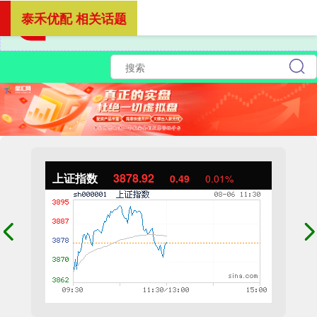
泰禾优配 相关话题
上证指数
3878.92
0.49
0.01%