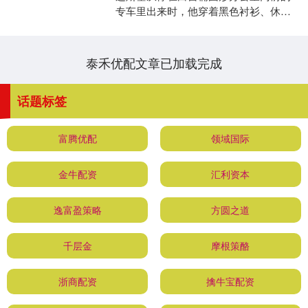
专车里出来时，他穿着黑色衬衫、休闲
裤和黑色工装外套。在门前等待的美国
总统特朗普一边微笑着....
泰禾优配文章已加载完成
话题标签
富腾优配
领域国际
金牛配资
汇利资本
逸富盈策略
方圆之道
千层金
摩根策酪
浙商配资
擒牛宝配资