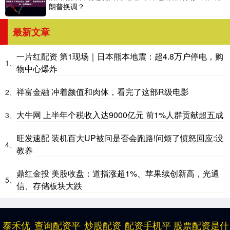
朗普换调？
最新文章
一片红配资 第1现场｜日本熊本地震：超4.8万户停电，购
1、
物中心爆炸
祥富金融 冲着颜值和肉体，看完了这部R级电影
2、
大牛网 上半年个税收入达9000亿元 前1%人群贡献超五成
3、
旺发速配 装机百大UP被问是否会跑路!问烦了愤怒回应:没
4、
教养
鼎红金投 美股收盘：道指涨超1%、苹果续创新高，光通
5、
信、存储板块大跌
泰禾优
查询配资平
炒股配资
配资手机平
股票配资是什