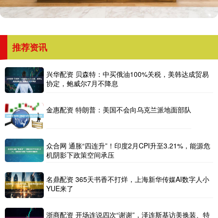
推荐资讯
兴华配资 贝森特：中买俄油100%关税，美韩达成贸易
协定，鲍威尔7月不降息
金惠配资 特朗普：美国不会向乌克兰派地面部队
众合网 通胀“四连升”！印度2月CPI升至3.21%，能源危
机阴影下政策空间承压
名鼎配资 365天书香不打烊，上海新华传媒AI数字人小
YUE来了
浙商配资 开场连说四次“谢谢”，泽连斯基访美换装、特