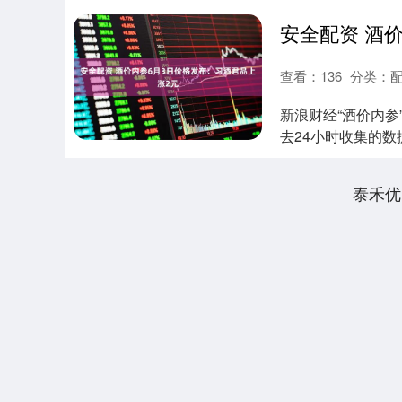
查看：
136
分类：
新浪财经“酒价内参
去24小时收集的
显回....
泰禾优