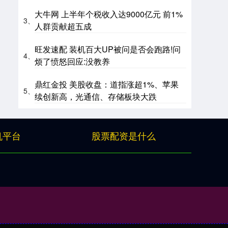
大牛网 上半年个税收入达9000亿元 前1%
3、
人群贡献超五成
旺发速配 装机百大UP被问是否会跑路!问
4、
烦了愤怒回应:没教养
鼎红金投 美股收盘：道指涨超1%、苹果
5、
续创新高，光通信、存储板块大跌
机平台
股票配资是什么