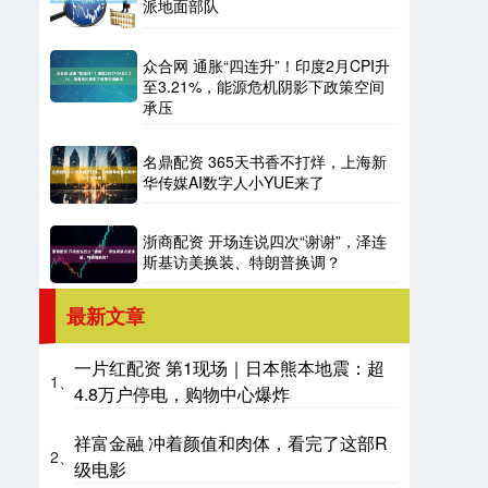
派地面部队
众合网 通胀“四连升”！印度2月CPI升
至3.21%，能源危机阴影下政策空间
承压
名鼎配资 365天书香不打烊，上海新
华传媒AI数字人小YUE来了
浙商配资 开场连说四次“谢谢”，泽连
斯基访美换装、特朗普换调？
最新文章
一片红配资 第1现场｜日本熊本地震：超
1、
4.8万户停电，购物中心爆炸
祥富金融 冲着颜值和肉体，看完了这部R
2、
级电影