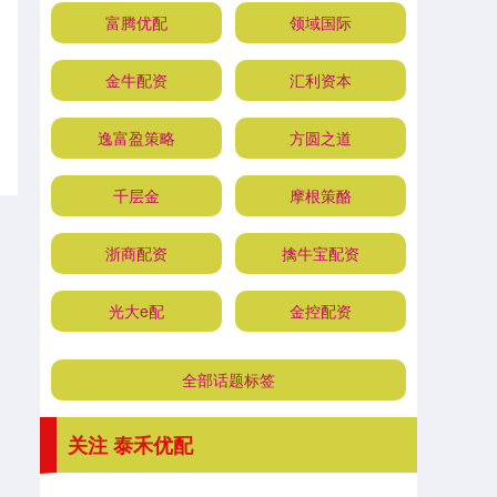
富腾优配
领域国际
金牛配资
汇利资本
逸富盈策略
方圆之道
千层金
摩根策酪
浙商配资
擒牛宝配资
光大e配
金控配资
全部话题标签
关注 泰禾优配