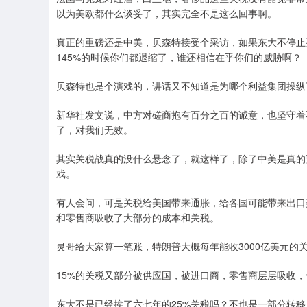
以为美欧都什么谈妥了，其实完全不是这么回事啊。
真正的重磅还是中美，贝森特接受个采访，如果东大不停止
145%的时候你们都退缩了，谁还相信在乎你们的威胁啊？
贝森特也是个演戏的，讲话又不知道是为哪个利益集团操纵
新华社发文说，中方对磋商抱有百分之百的诚意，也坚守着
了，对我们无效。
其实关税战真的没什么悬念了，就这样了，除了中美是真的要谈
戏。
有人会问，可是关税给美国带来通胀，给各国可能带来出口
和零售商吸收了大部分的成本和关税。
灵哥给大家算一笔账，特朗普大概每年能收3000亿美元的
15%的关税又部分被供应国，被进口商，零售商层层吸收
东大不是已经挨了六七年的25%关税吗？不也是一部分转