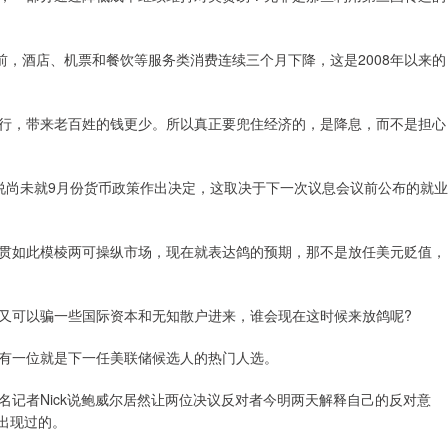
前，酒店、机票和餐饮等服务类消费连续三个月下降，这是2008年以来的
行，带来老百姓的钱更少。所以真正要兜住经济的，是降息，而不是担心
说尚未就9月份货币政策作出决定，这取决于下一次议息会议前公布的就业
贯如此模棱两可操纵市场，现在就表达鸽的预期，那不是放任美元贬值，
又可以骗一些国际资本和无知散户进来，谁会现在这时候来放鸽呢?
有一位就是下一任美联储候选人的热门人选。
记者Nick说鲍威尔居然让两位决议反对者今明两天解释自己的反对意
没出现过的。