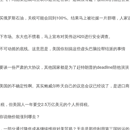
买俄罗斯石油，关税可能会回到100%。结果马上被社媒一片群嘲，人家
下市场。东大也不惯着，马上宣布对英伟达H20进行安全调查。
不可动摇的底线。这意思是，美国你别搞这些虚头巴脑拉帮结派的事情
一份严肃的大协议，其他国家都是为了赶特朗普的deadline陪他演演
美国的不确定性啊。其实鲍威尔昨天自己的议息会议已经说了，是进口商
关税，但美国人一年要交2.5万亿美元的个人所得税。
，你说物价能涨到哪去？
移，一部分通过降低成本继续维持对美贸易？无非是那些利用第三国转运的