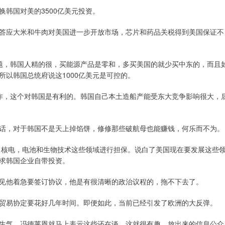
换韩国对美的3500亿美元投资。
答应大米和牛肉对美国进一步开放市场，芯片和药品关税得到美国保证不
的问题，韩国人精的很，买能源产品是零和，多买美国的就少买中东的，而且
以韩国总统府说这1000亿美元是可控的。
业合作，这个对韩国是有利的。韩国自己本土造船产能受东大竞争影响很大，
话，对于韩国不是天上掉馅饼，修修那些破航母也能赚钱，何乐而不为。
体，核电，电池和生物技术这些领域进行担保。说白了美国现在要发展这些
求韩国企业自带投资。
见他着急要签订协议，他是有很清晰的政治议程的，拖不下去了。
贸易协定要花好几年时间。即便如此，当前已经引发了欧洲的大反弹。
生气，冯德莱恩就马上表示这些还在谈。这就很有趣，放出来的信息公众