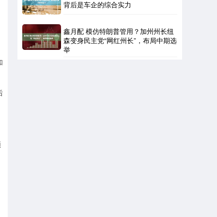
背后是车企的综合实力
鑫月配 模仿特朗普管用？加州州长纽
森变身民主党“网红州长”，布局中期选
举
如
后
领