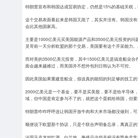
特朗普宣布和韩国达成贸易协定，仍然是15%的基础关税，
这个交易表面看起来是韩国又跪了，其实并没有。韩国没有
会比其他国家高。
主要是1000亿美元买美国能源产品和3500亿美元投资
灵哥前一天分析欧盟的那个交易，美国要有这个开采能力。所
而对美的3500亿美元投资，其中1500亿美元是搞造船
面会越来越难过，而美国并不想外包到日韩认为不可控。
因此美国如果重建造船业，假设真的能招的到足够的技工的
2000亿美元是一个基金，要不是买美股，要不是给半导
域，但中国是肯定参与不了的，就把这个蛋糕给韩国，但要
特朗普咋咋呼呼连让韩国开放牛肉和大米市场都没做到，可
顺便说下欧盟那个协议，只是个联合声明备忘录，离真正的
法国马克龙对红酒，白兰地，奢侈品这些关税没有豁免非常