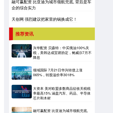
融可赢配资 比亚迪为城市领航兜底, 背后是车
企的综合实力
天创网 强烈建议把家里的锅换成它！
推荐资讯
兴华配资 贝森特：中买俄油100%关
税，美韩达成贸易协定，鲍威尔7月不
降息
领域国际 7月21日华兴转债上涨
065%，转股溢价率3018%
大资本 美对欧盟多数商品征收关税税
率最高15% 涵盖汽车、药品、半导体
芯片和木材
融可赢配资 比亚迪为城市领航兜底,