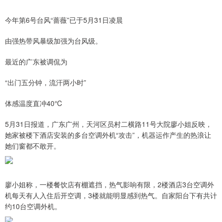
今年第6号台风“蔷薇”已于5月31日凌晨
由强热带风暴级加强为台风级。
最近的广东被调侃为
“出门五分钟，流汗两小时”
体感温度直冲40℃
5月31日报道，广东广州，天河区员村二横路11号大院廖小姐反映，
她家被楼下酒店安装的多台空调外机“攻击”，机器运作产生的热浪让
她们窗都不敢开。
廖小姐称，一楼餐饮店有棚遮挡，热气影响有限，2楼酒店3台空调外
机每天有人入住后开空调，3楼就能明显感到热气。自家阳台下有共计
约10台空调外机。