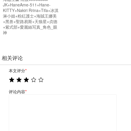
JK+HaneAme-511+Hane-
KITTY+Nakiri Rrina+Tifa+冰淇
淋小姐+粉紅護士+海賊王娜美
+黑兽+聖路易斯+天狼星+贞德
+紫式部+愛麗絲写真_角色_眼
神
相关评论
本文评分
*
评论内容
*