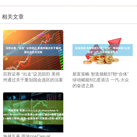
相关文章
百胜证券 “出走”议员回归 美得
新富策略 智造领航57秒“合体”
州通过关于重划国会选区的法案
绿动赋能5亿度清洁 一汽-大众
的奋进之路
海越互赢 雨波cosCasual