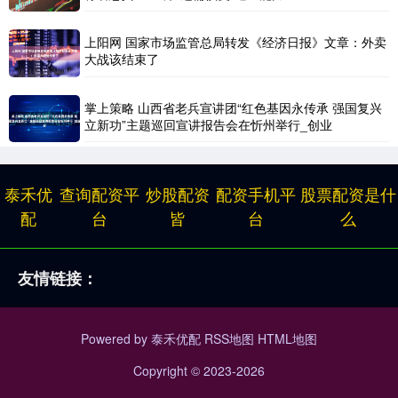
上阳网 国家市场监管总局转发《经济日报》文章：外卖
大战该结束了
掌上策略 山西省老兵宣讲团“红色基因永传承 强国复兴
立新功”主题巡回宣讲报告会在忻州举行_创业
泰禾优
查询配资平
炒股配资
配资手机平
股票配资是什
配
台
皆
台
么
友情链接：
Powered by
泰禾优配
RSS地图
HTML地图
Copyright
© 2023-2026