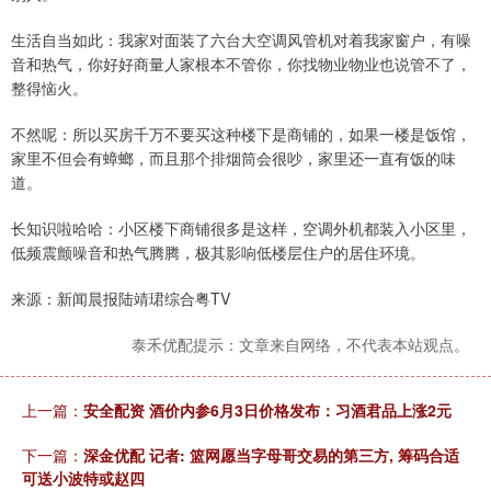
生活自当如此：我家对面装了六台大空调风管机对着我家窗户，有噪
音和热气，你好好商量人家根本不管你，你找物业物业也说管不了，
整得恼火。
不然呢：所以买房千万不要买这种楼下是商铺的，如果一楼是饭馆，
家里不但会有蟑螂，而且那个排烟筒会很吵，家里还一直有饭的味
道。
长知识啦哈哈：小区楼下商铺很多是这样，空调外机都装入小区里，
低频震颤噪音和热气腾腾，极其影响低楼层住户的居住环境。
来源：新闻晨报陆靖珺综合粤TV
泰禾优配提示：文章来自网络，不代表本站观点。
上一篇：
安全配资 酒价内参6月3日价格发布：习酒君品上涨2元
下一篇：
深金优配 记者: 篮网愿当字母哥交易的第三方, 筹码合适
可送小波特或赵四