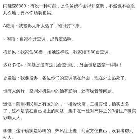
闫晓森8389：有没一种可能，是你爸妈不舍得开空调，不然也不会拖
几次地，要不你劝劝爸妈。
A羅濤：我投诉太阳太热了，谁能打下来。
♀闲猫：自家不开空调，那肯定热啊。
梅超风：我家住30楼，按她这样说，我家楼下30台空调。
多财多亿+：问题是没有这几台空调机，外面也是蒸笼一样啊！
史发温：我要投诉，各位你们的空调装在外面，现在外面热死了。
也有人解释，空调外机集中的确有影响，还有噪音等问题。
迷谍：商用和民用是有区别的，一楼餐饮店，二楼宾馆，确实太多
了，这不是装在自己墙上的问题，集中在一处对离得近的3楼住户确实
影响太大。
李佳：这个确实是影响的，热风往上走，商家方便自己，没有考虑到
别人。