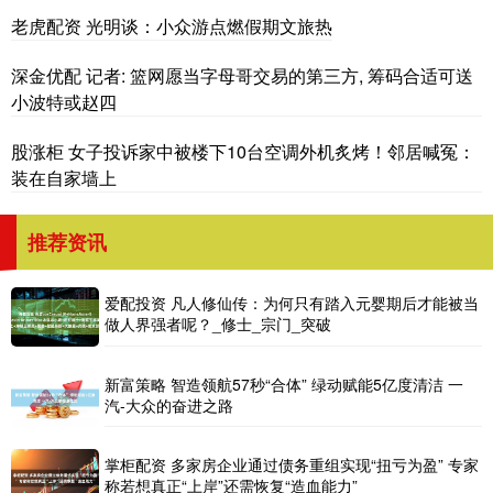
老虎配资 光明谈：小众游点燃假期文旅热
深金优配 记者: 篮网愿当字母哥交易的第三方, 筹码合适可送
小波特或赵四
股涨柜 女子投诉家中被楼下10台空调外机炙烤！邻居喊冤：
装在自家墙上
推荐资讯
爱配投资 凡人修仙传：为何只有踏入元婴期后才能被当
做人界强者呢？_修士_宗门_突破
新富策略 智造领航57秒“合体” 绿动赋能5亿度清洁 一
汽-大众的奋进之路
掌柜配资 多家房企业通过债务重组实现“扭亏为盈” 专家
称若想真正“上岸”还需恢复“造血能力”