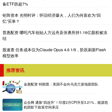
备ETF跌超7%
钜阵资本 光明时评：怀旧经济爆火，人们为何喜欢为“回
忆”买单？
普惠配资 哪吒汽车创始人方运舟及张勇所持1.16亿股权被冻
结
股速查 任务成本仅为Claude Opus 4.6 1/9，阶跃刷新Flash
模型效率
推荐资讯
金惠配资 特朗普：美国不会向乌克兰派地面部队
众合网 通胀“四连升”！印度2月CPI升至3.21%，能源危
机阴影下政策空间承压