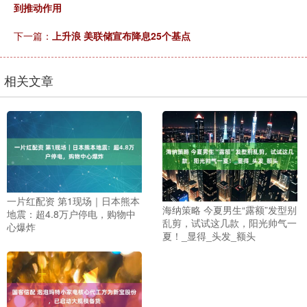
到推动作用
下一篇：
上升浪 美联储宣布降息25个基点
相关文章
一片红配资 第1现场｜日本熊本
海纳策略 今夏男生“露额”发型别
地震：超4.8万户停电，购物中
乱剪，试试这几款，阳光帅气一
心爆炸
夏！_显得_头发_额头