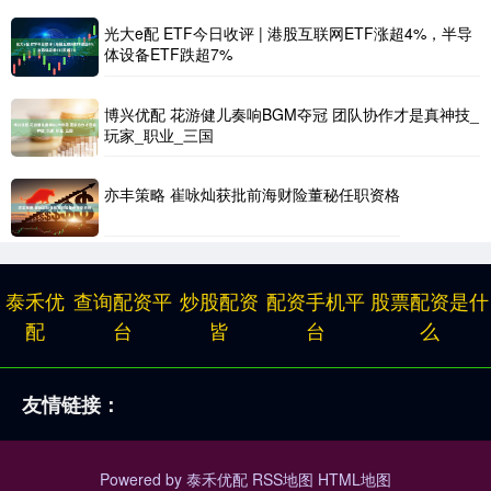
光大e配 ETF今日收评 | 港股互联网ETF涨超4%，半导
体设备ETF跌超7%
博兴优配 花游健儿奏响BGM夺冠 团队协作才是真神技_
玩家_职业_三国
亦丰策略 崔咏灿获批前海财险董秘任职资格
泰禾优
查询配资平
炒股配资
配资手机平
股票配资是什
配
台
皆
台
么
友情链接：
Powered by
泰禾优配
RSS地图
HTML地图